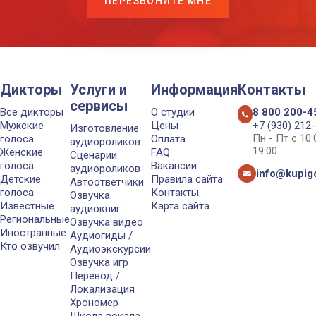
ПЕРЕЗВОНИТЕ МНЕ
Дикторы
Услуги и
Информация
Контакты
сервисы
Все дикторы
О студии
8 800 200-4
Мужские
Цены
+7 (930) 212
Изготовление
Пн - Пт с 10
голоса
Оплата
аудиороликов
19:00
Женские
FAQ
Сценарии
голоса
Вакансии
аудиороликов
info@kupigo
Детские
Правила сайта
Автоответчики
голоса
Контакты
Озвучка
Известные
Карта сайта
аудиокниг
Региональные
Озвучка видео
Иностранные
Аудиогиды /
Кто озвучил
Аудиоэкскурсии
Озвучка игр
Перевод /
Локализация
Хрономер