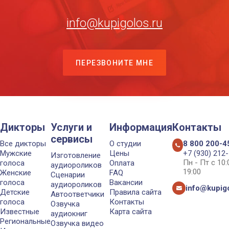
info@kupigolos.ru
ПЕРЕЗВОНИТЕ МНЕ
Дикторы
Услуги и
Информация
Контакты
сервисы
Все дикторы
О студии
8 800 200-4
Мужские
Цены
+7 (930) 212
Изготовление
Пн - Пт с 10
голоса
Оплата
аудиороликов
19:00
Женские
FAQ
Сценарии
голоса
Вакансии
аудиороликов
info@kupigo
Детские
Правила сайта
Автоответчики
голоса
Контакты
Озвучка
Известные
Карта сайта
аудиокниг
Региональные
Озвучка видео