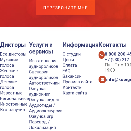
ПЕРЕЗВОНИТЕ МНЕ
Дикторы
Услуги и
Информация
Контакты
сервисы
Все дикторы
О студии
8 800 200-4
Мужские
Цены
+7 (930) 212
Изготовление
Пн - Пт с 10
голоса
Оплата
аудиороликов
19:00
Женские
FAQ
Сценарии
голоса
Вакансии
аудиороликов
info@kupigo
Детские
Правила сайта
Автоответчики
голоса
Контакты
Озвучка
Известные
Карта сайта
аудиокниг
Региональные
Озвучка видео
Иностранные
Аудиогиды /
Кто озвучил
Аудиоэкскурсии
Озвучка игр
Перевод /
Локализация