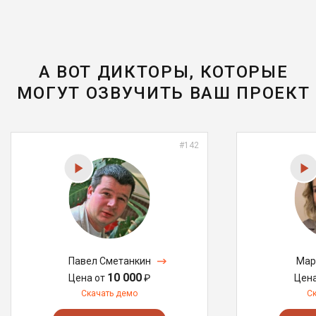
А ВОТ ДИКТОРЫ, КОТОРЫЕ
МОГУТ ОЗВУЧИТЬ ВАШ ПРОЕКТ
#142
Павел Сметанкин
Мар
10 000
Цена от
₽
Цен
Скачать демо
С