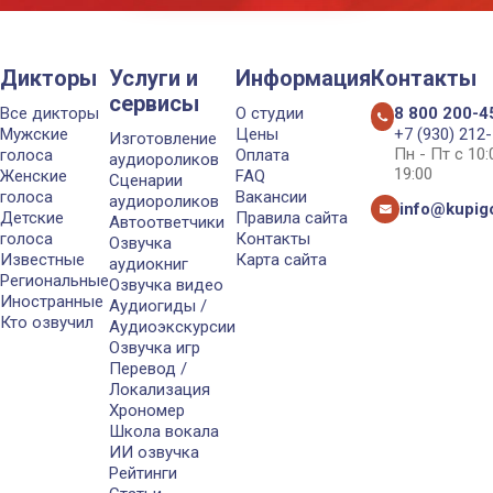
Дикторы
Услуги и
Информация
Контакты
сервисы
Все дикторы
О студии
8 800 200-4
Мужские
Цены
+7 (930) 212
Изготовление
Пн - Пт с 10
голоса
Оплата
аудиороликов
19:00
Женские
FAQ
Сценарии
голоса
Вакансии
аудиороликов
info@kupigo
Детские
Правила сайта
Автоответчики
голоса
Контакты
Озвучка
Известные
Карта сайта
аудиокниг
Региональные
Озвучка видео
Иностранные
Аудиогиды /
Кто озвучил
Аудиоэкскурсии
Озвучка игр
Перевод /
Локализация
Хрономер
Школа вокала
ИИ озвучка
Рейтинги