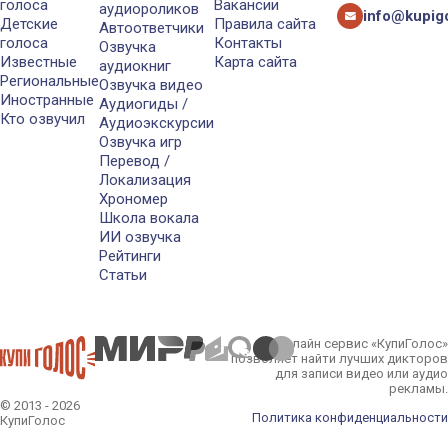
голоса
Вакансии
аудиороликов
info@kupigo
Детские
Правила сайта
Автоответчики
голоса
Контакты
Озвучка
Известные
Карта сайта
аудиокниг
Региональные
Озвучка видео
Иностранные
Аудиогиды /
Кто озвучил
Аудиоэкскурсии
Озвучка игр
Перевод /
Локализация
Хрономер
Школа вокала
ИИ озвучка
Рейтинги
Статьи
Онлайн сервис «КупиГолос»
позволяет найти лучших дикторов
для записи видео или аудио
рекламы.
© 2013 - 2026
Политика конфиденциальности
КупиГолос