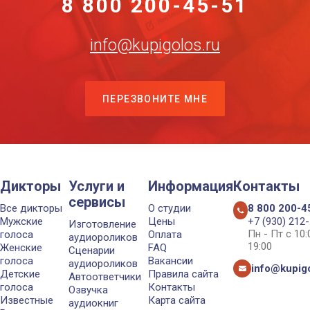
8 800 200-45-51
info@kupigolos.ru
ПЕРЕЗВОНИТЕ МНЕ
Дикторы
Услуги и
Информация
Контакты
сервисы
Все дикторы
О студии
8 800 200-4
Мужские
Цены
+7 (930) 212
Изготовление
Пн - Пт с 10
голоса
Оплата
аудиороликов
19:00
Женские
FAQ
Сценарии
голоса
Вакансии
аудиороликов
info@kupigo
Детские
Правила сайта
Автоответчики
голоса
Контакты
Озвучка
Известные
Карта сайта
аудиокниг