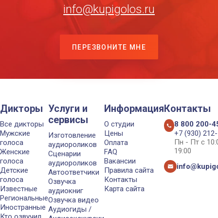
info@kupigolos.ru
ПЕРЕЗВОНИТЕ МНЕ
Дикторы
Услуги и
Информация
Контакты
сервисы
Все дикторы
О студии
8 800 200-4
Мужские
Цены
+7 (930) 212
Изготовление
Пн - Пт с 10
голоса
Оплата
аудиороликов
19:00
Женские
FAQ
Сценарии
голоса
Вакансии
аудиороликов
info@kupigo
Детские
Правила сайта
Автоответчики
голоса
Контакты
Озвучка
Известные
Карта сайта
аудиокниг
Региональные
Озвучка видео
Иностранные
Аудиогиды /
Кто озвучил