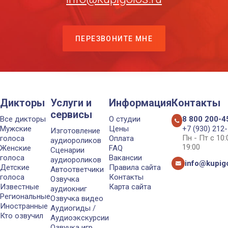
ПЕРЕЗВОНИТЕ МНЕ
Дикторы
Услуги и
Информация
Контакты
сервисы
Все дикторы
О студии
8 800 200-4
Мужские
Цены
+7 (930) 212
Изготовление
Пн - Пт с 10
голоса
Оплата
аудиороликов
19:00
Женские
FAQ
Сценарии
голоса
Вакансии
аудиороликов
info@kupigo
Детские
Правила сайта
Автоответчики
голоса
Контакты
Озвучка
Известные
Карта сайта
аудиокниг
Региональные
Озвучка видео
Иностранные
Аудиогиды /
Кто озвучил
Аудиоэкскурсии
Озвучка игр