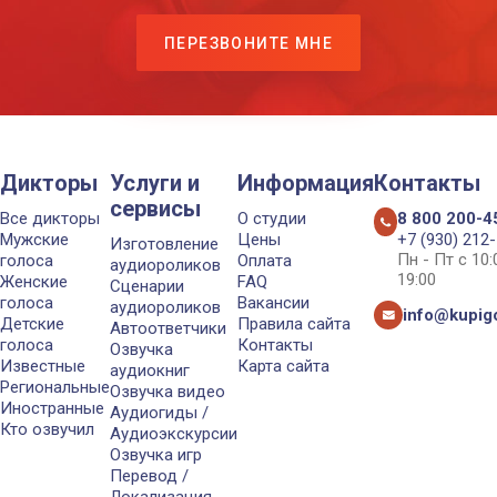
ПЕРЕЗВОНИТЕ МНЕ
Дикторы
Услуги и
Информация
Контакты
сервисы
Все дикторы
О студии
8 800 200-4
Мужские
Цены
+7 (930) 212
Изготовление
Пн - Пт с 10
голоса
Оплата
аудиороликов
19:00
Женские
FAQ
Сценарии
голоса
Вакансии
аудиороликов
info@kupigo
Детские
Правила сайта
Автоответчики
голоса
Контакты
Озвучка
Известные
Карта сайта
аудиокниг
Региональные
Озвучка видео
Иностранные
Аудиогиды /
Кто озвучил
Аудиоэкскурсии
Озвучка игр
Перевод /