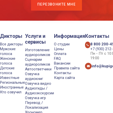
ПЕРЕЗВОНИТЕ МНЕ
Дикторы
Услуги и
Информация
Контакты
сервисы
Все дикторы
О студии
8 800 200-4
Мужские
Цены
+7 (930) 212
Изготовление
Пн - Пт с 10
голоса
Оплата
аудиороликов
19:00
Женские
FAQ
Сценарии
голоса
Вакансии
аудиороликов
info@kupigo
Детские
Правила сайта
Автоответчики
голоса
Контакты
Озвучка
Известные
Карта сайта
аудиокниг
Региональные
Озвучка видео
Иностранные
Аудиогиды /
Кто озвучил
Аудиоэкскурсии
Озвучка игр
Перевод /
Локализация
Хрономер