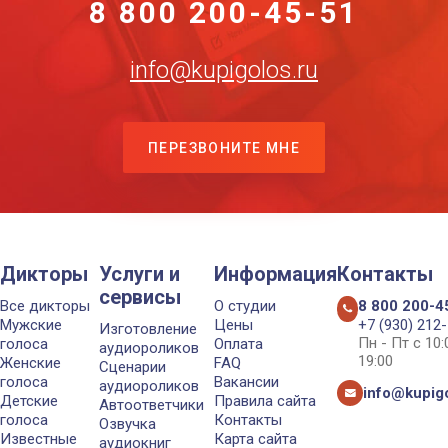
8 800 200-45-51
info@kupigolos.ru
ПЕРЕЗВОНИТЕ МНЕ
Дикторы
Услуги и
Информация
Контакты
сервисы
Все дикторы
О студии
8 800 200-4
Мужские
Цены
+7 (930) 212
Изготовление
Пн - Пт с 10
голоса
Оплата
аудиороликов
19:00
Женские
FAQ
Сценарии
голоса
Вакансии
аудиороликов
info@kupigo
Детские
Правила сайта
Автоответчики
голоса
Контакты
Озвучка
Известные
Карта сайта
аудиокниг