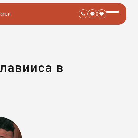
татьи
лавииса в