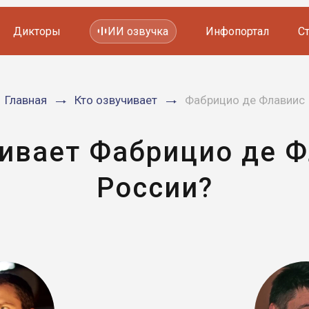
Дикторы
ИИ озвучка
Инфопортал
С
Фильмов и сериалов
Главная
Кто озвучивает
Фабрицио де Флавиис
Мультфильмов
YouTube каналов
Видеорекламы
чивает Фабрицио де Ф
России?