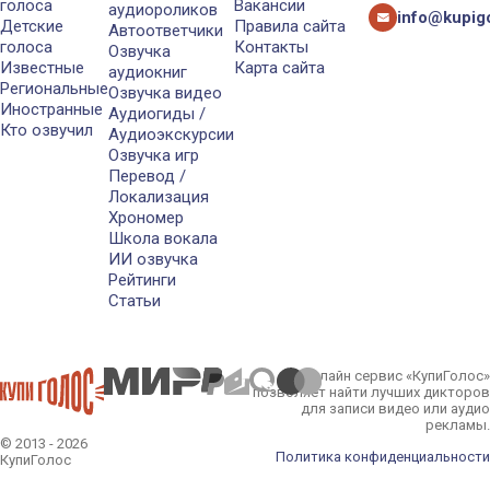
голоса
Вакансии
аудиороликов
info@kupigo
Детские
Правила сайта
Автоответчики
голоса
Контакты
Озвучка
Известные
Карта сайта
аудиокниг
Региональные
Озвучка видео
Иностранные
Аудиогиды /
Кто озвучил
Аудиоэкскурсии
Озвучка игр
Перевод /
Локализация
Хрономер
Школа вокала
ИИ озвучка
Рейтинги
Статьи
Онлайн сервис «КупиГолос»
позволяет найти лучших дикторов
для записи видео или аудио
рекламы.
© 2013 - 2026
Политика конфиденциальности
КупиГолос