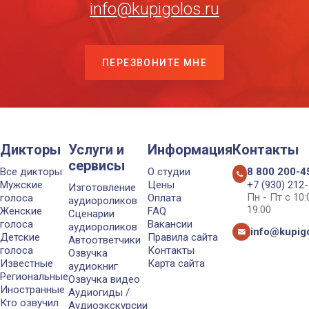
info@kupigolos.ru
ПЕРЕЗВОНИТЕ МНЕ
Дикторы
Услуги и
Информация
Контакты
сервисы
Все дикторы
О студии
8 800 200-4
Мужские
Цены
+7 (930) 212
Изготовление
Пн - Пт с 10
голоса
Оплата
аудиороликов
19:00
Женские
FAQ
Сценарии
голоса
Вакансии
аудиороликов
info@kupigo
Детские
Правила сайта
Автоответчики
голоса
Контакты
Озвучка
Известные
Карта сайта
аудиокниг
Региональные
Озвучка видео
Иностранные
Аудиогиды /
Кто озвучил
Аудиоэкскурсии