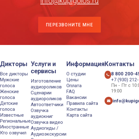
info@kupigolos.ru
ПЕРЕЗВОНИТЕ МНЕ
Дикторы
Услуги и
Информация
Контакты
сервисы
Все дикторы
О студии
8 800 200-4
Мужские
Цены
+7 (930) 212
Изготовление
Пн - Пт с 10
голоса
Оплата
аудиороликов
19:00
Женские
FAQ
Сценарии
голоса
Вакансии
аудиороликов
info@kupigo
Детские
Правила сайта
Автоответчики
голоса
Контакты
Озвучка
Известные
Карта сайта
аудиокниг
Региональные
Озвучка видео
Иностранные
Аудиогиды /
Кто озвучил
Аудиоэкскурсии