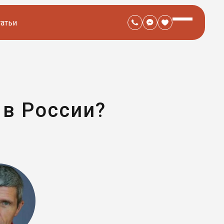
татьи
 в России?