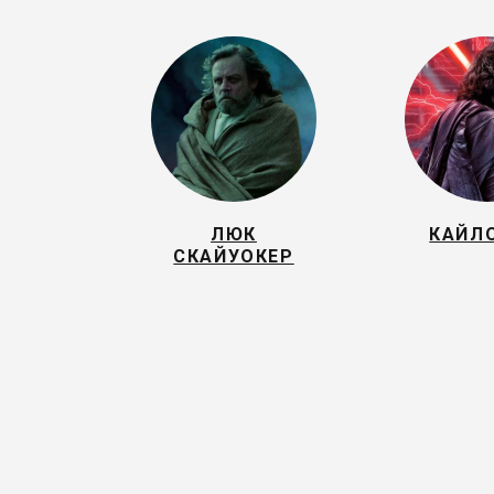
ЛЮК
КАЙЛО
СКАЙУОКЕР