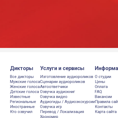
Дикторы
Услуги и сервисы
Информа
Все дикторы
Изготовление аудиороликов
О студии
Мужские голоса
Сценарии аудиороликов
Цены
Женские голоса
Автоответчики
Оплата
Детские голоса
Озвучка аудиокниг
FAQ
Известные
Озвучка видео
Вакансии
Региональные
Аудиогиды / Аудиоэкскурсии
Правила сай
Иностранные
Озвучка игр
Контакты
Кто озвучил
Перевод / Локализация
Карта сайта
Хрономер