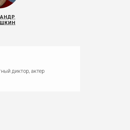
САНДР
УШКИН
тный диктор, актер