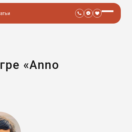
татьи
гре «Anno