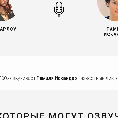
ХАРЛОУ
РАМ
ИСКА
800
» озвучивает
Рамиля Искандер
- известный дикто
 КОТОРЫЕ МОГУТ ОЗВУ