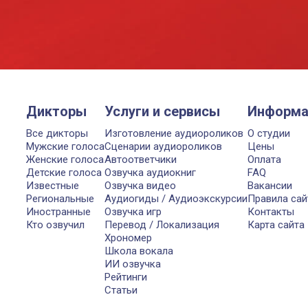
Дикторы
Услуги и сервисы
Информа
Все дикторы
Изготовление аудиороликов
О студии
Мужские голоса
Сценарии аудиороликов
Цены
Женские голоса
Автоответчики
Оплата
Детские голоса
Озвучка аудиокниг
FAQ
Известные
Озвучка видео
Вакансии
Региональные
Аудиогиды / Аудиоэкскурсии
Правила сай
Иностранные
Озвучка игр
Контакты
Кто озвучил
Перевод / Локализация
Карта сайта
Хрономер
Школа вокала
ИИ озвучка
Рейтинги
Статьи