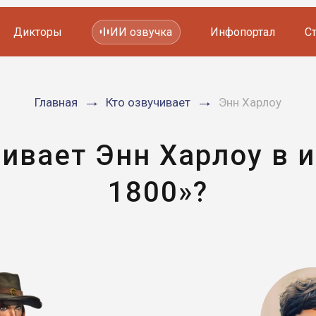
Дикторы
ИИ озвучка
Инфопортал
С
Фильмов и сериалов
Главная
Кто озвучивает
Энн Харлоу
Мультфильмов
YouTube каналов
Видеорекламы
чивает Энн Харлоу в и
1800»?