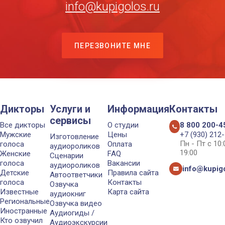
info@kupigolos.ru
ПЕРЕЗВОНИТЕ МНЕ
Дикторы
Услуги и
Информация
Контакты
сервисы
Все дикторы
О студии
8 800 200-4
Мужские
Цены
+7 (930) 212
Изготовление
Пн - Пт с 10
голоса
Оплата
аудиороликов
19:00
Женские
FAQ
Сценарии
голоса
Вакансии
аудиороликов
info@kupigo
Детские
Правила сайта
Автоответчики
голоса
Контакты
Озвучка
Известные
Карта сайта
аудиокниг
Региональные
Озвучка видео
Иностранные
Аудиогиды /
Кто озвучил
Аудиоэкскурсии