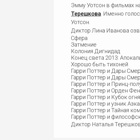
Эмму Уотсон в фильмах н
Терешкова
. Именно голо
Уотсон.
Диктор Лина Иванова озв
Сфера
Затмение
Колония Дигнидад
Конец света 2013: Апокал
Хорошо быть тихоней
Гарри Поттер и Дары Смерт
Гарри Поттер и Дары Смерт
Гарри Поттер и Принц-по
Гарри Поттер и Орден Фе
Гарри Поттер и Кубок огня
Гарри Поттер и узник Азк
Гарри Поттер и Тайная ко
Гарри Поттер и философс
Диктор Наталья Терешков