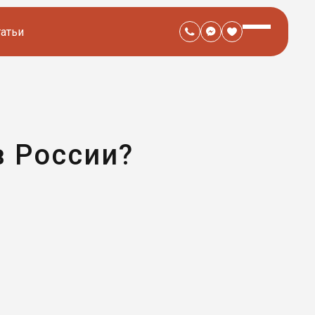
татьи
в России?