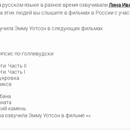
а русском языке в разное время озвучивали
Лина Ив
са этих людей вы слышите в фильмах в России с уч
учила Эмму Уотсон в следующих фильмах:
ипсис по-голливудски
и: Часть II
и: Часть I
лукровка
никса
абана
мната
кий камень
а озвучила Эмму Уотсон в фильме «».