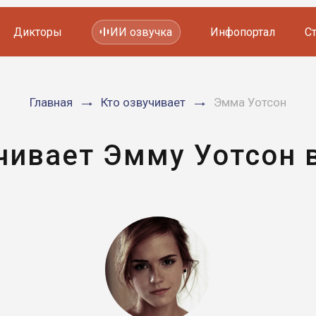
Дикторы
ИИ озвучка
Инфопортал
С
Фильмов и сериалов
Главная
Кто озвучивает
Эмма Уотсон
Мультфильмов
YouTube каналов
Видеорекламы
чивает Эмму Уотсон 