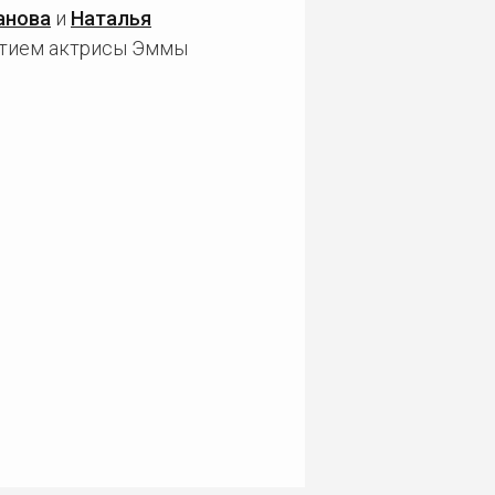
анова
и
Наталья
астием актрисы Эммы