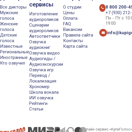
сервисы
Все дикторы
О студии
8 800 200-4
Мужские
Цены
+7 (930) 212
Изготовление
Пн - Пт с 10
голоса
Оплата
аудиороликов
19:00
Женские
FAQ
Сценарии
голоса
Вакансии
аудиороликов
info@kupigo
Детские
Правила сайта
Автоответчики
голоса
Контакты
Озвучка
Известные
Карта сайта
аудиокниг
Региональные
Озвучка видео
Иностранные
Аудиогиды /
Кто озвучил
Аудиоэкскурсии
Озвучка игр
Перевод /
Локализация
Хрономер
Школа вокала
ИИ озвучка
Рейтинги
Статьи
Онлайн сервис «КупиГолос»