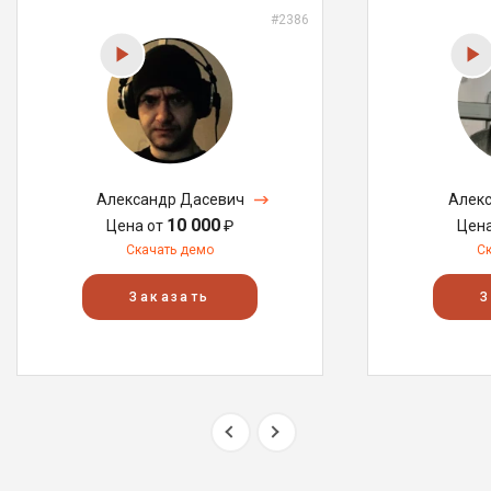
#2386
Александр Дасевич
Алекс
10 000
Цена от
₽
Цен
Скачать демо
С
Заказать
З