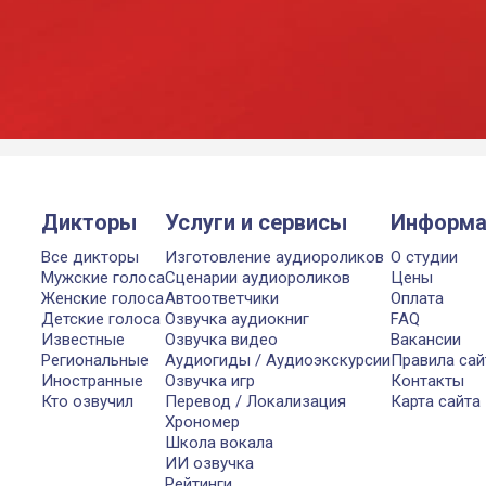
Дикторы
Услуги и сервисы
Информа
Все дикторы
Изготовление аудиороликов
О студии
Мужские голоса
Сценарии аудиороликов
Цены
Женские голоса
Автоответчики
Оплата
Детские голоса
Озвучка аудиокниг
FAQ
Известные
Озвучка видео
Вакансии
Региональные
Аудиогиды / Аудиоэкскурсии
Правила сай
Иностранные
Озвучка игр
Контакты
Кто озвучил
Перевод / Локализация
Карта сайта
Хрономер
Школа вокала
ИИ озвучка
Рейтинги