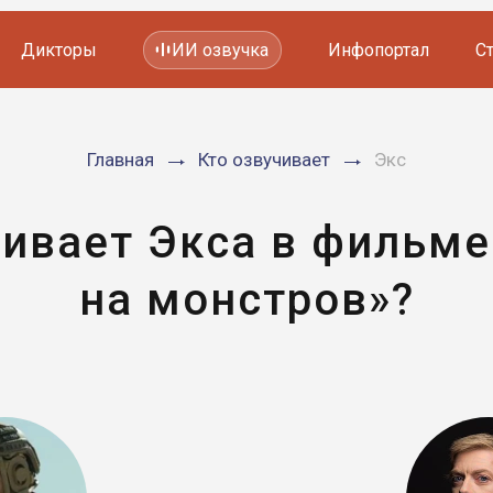
Дикторы
ИИ озвучка
Инфопортал
С
Фильмов и сериалов
Главная
Кто озвучивает
Экс
Мультфильмов
YouTube каналов
Видеорекламы
чивает Экса в фильме
на монстров»?