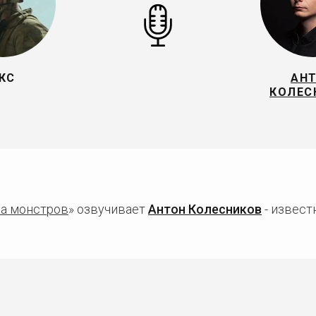
КС
АН
КОЛЕС
на монстров
» озвучивает
Антон Колесников
- извест