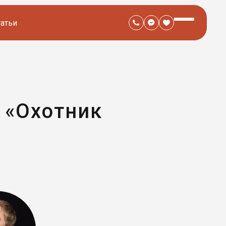
татьи
 «Охотник