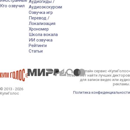
Иностранные
Аудиогиды /
Кто озвучил
Аудиоэкскурсии
Озвучка игр
Перевод /
Локализация
Хрономер
Школа вокала
ИИ озвучка
Рейтинги
Статьи
Онлайн сервис «КупиГолос»
позволяет найти лучших дикторов
для записи видео или аудио
рекламы.
© 2013 - 2026
Политика конфиденциальности
КупиГолос