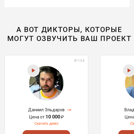
А ВОТ ДИКТОРЫ, КОТОРЫЕ
МОГУТ ОЗВУЧИТЬ ВАШ ПРОЕКТ
#1104
Даниил Эльдаров
Влад
10 000
Цена от
₽
Цен
Скачать демо
С