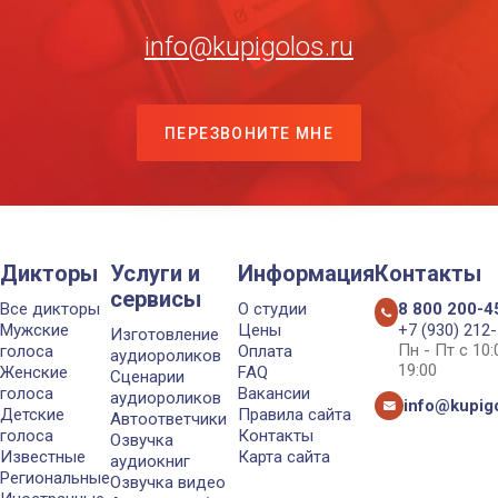
info@kupigolos.ru
ПЕРЕЗВОНИТЕ МНЕ
Дикторы
Услуги и
Информация
Контакты
сервисы
Все дикторы
О студии
8 800 200-4
Мужские
Цены
+7 (930) 212
Изготовление
Пн - Пт с 10
голоса
Оплата
аудиороликов
19:00
Женские
FAQ
Сценарии
голоса
Вакансии
аудиороликов
info@kupigo
Детские
Правила сайта
Автоответчики
голоса
Контакты
Озвучка
Известные
Карта сайта
аудиокниг
Региональные
Озвучка видео