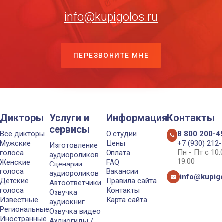
info@kupigolos.ru
ПЕРЕЗВОНИТЕ МНЕ
Дикторы
Услуги и
Информация
Контакты
сервисы
Все дикторы
О студии
8 800 200-4
Мужские
Цены
+7 (930) 212
Изготовление
Пн - Пт с 10
голоса
Оплата
аудиороликов
19:00
Женские
FAQ
Сценарии
голоса
Вакансии
аудиороликов
info@kupigo
Детские
Правила сайта
Автоответчики
голоса
Контакты
Озвучка
Известные
Карта сайта
аудиокниг
Региональные
Озвучка видео
Иностранные
Аудиогиды /