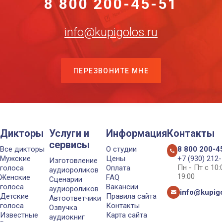
8 800 200-45-51
info@kupigolos.ru
ПЕРЕЗВОНИТЕ МНЕ
Дикторы
Услуги и
Информация
Контакты
сервисы
Все дикторы
О студии
8 800 200-4
Мужские
Цены
+7 (930) 212
Изготовление
Пн - Пт с 10
голоса
Оплата
аудиороликов
19:00
Женские
FAQ
Сценарии
голоса
Вакансии
аудиороликов
info@kupigo
Детские
Правила сайта
Автоответчики
голоса
Контакты
Озвучка
Известные
Карта сайта
аудиокниг