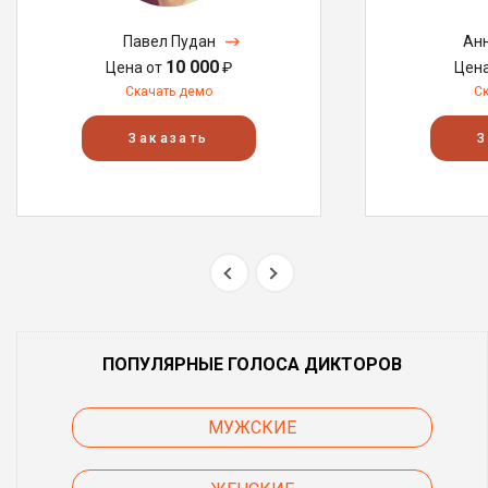
Павел Пудан
Анн
10 000
Цена от
₽
Цен
Скачать демо
С
Заказать
З
ПОПУЛЯРНЫЕ ГОЛОСА ДИКТОРОВ
МУЖСКИЕ