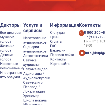
Дикторы
Услуги и
Информация
Контакты
сервисы
Все дикторы
О студии
8 800 200-4
Мужские
Цены
+7 (930) 212
Изготовление
Пн - Пт с 10
голоса
Оплата
аудиороликов
19:00
Женские
FAQ
Сценарии
голоса
Вакансии
аудиороликов
info@kupigo
Детские
Правила сайта
Автоответчики
голоса
Контакты
Озвучка
Известные
Карта сайта
аудиокниг
Региональные
Озвучка видео
Иностранные
Аудиогиды /
Кто озвучил
Аудиоэкскурсии
Озвучка игр
Перевод /
Локализация
Хрономер
Школа вокала
ИИ озвучка