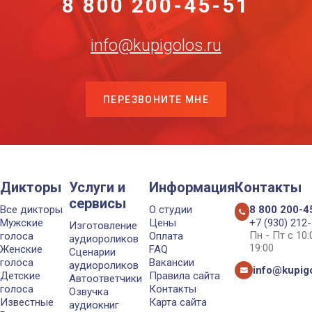
8 800 200-45-51
info@kupigolos.ru
ПЕРЕЗВОНИТЕ МНЕ
Дикторы
Услуги и
Информация
Контакты
сервисы
Все дикторы
О студии
8 800 200-4
Мужские
Цены
+7 (930) 212
Изготовление
Пн - Пт с 10
голоса
Оплата
аудиороликов
19:00
Женские
FAQ
Сценарии
голоса
Вакансии
аудиороликов
info@kupigo
Детские
Правила сайта
Автоответчики
голоса
Контакты
Озвучка
Известные
Карта сайта
аудиокниг