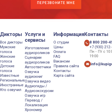
ПЕРЕЗВОНИТЕ МНЕ
Дикторы
Услуги и
Информация
Контакты
сервисы
Все дикторы
О студии
8 800 200-4
Мужские
Цены
+7 (930) 212
Изготовление
Пн - Пт с 10
голоса
Оплата
аудиороликов
19:00
Женские
FAQ
Сценарии
голоса
Вакансии
аудиороликов
info@kupigo
Детские
Правила сайта
Автоответчики
голоса
Контакты
Озвучка
Известные
Карта сайта
аудиокниг
Региональные
Озвучка видео
Иностранные
Аудиогиды /
Кто озвучил
Аудиоэкскурсии
Озвучка игр
Перевод /
Локализация
Хрономер