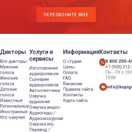
ПЕРЕЗВОНИТЕ МНЕ
Дикторы
Услуги и
Информация
Контакты
сервисы
Все дикторы
О студии
8 800 200-4
Мужские
Цены
+7 (930) 212
Изготовление
Пн - Пт с 10
голоса
Оплата
аудиороликов
19:00
Женские
FAQ
Сценарии
голоса
Вакансии
аудиороликов
info@kupigo
Детские
Правила сайта
Автоответчики
голоса
Контакты
Озвучка
Известные
Карта сайта
аудиокниг
Региональные
Озвучка видео
Иностранные
Аудиогиды /
Кто озвучил
Аудиоэкскурсии
Озвучка игр
Перевод /