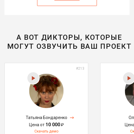
А ВОТ ДИКТОРЫ, КОТОРЫЕ
МОГУТ ОЗВУЧИТЬ ВАШ ПРОЕКТ
#213
Татьяна Бондаренко
Ол
10 000
Цена от
₽
Цен
Скачать демо
С