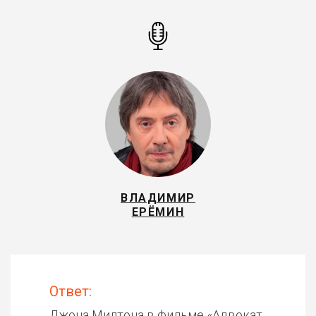
ВЛАДИМИР
ЕРЁМИН
Ответ:
Джона Милтона в фильме «
Адвокат