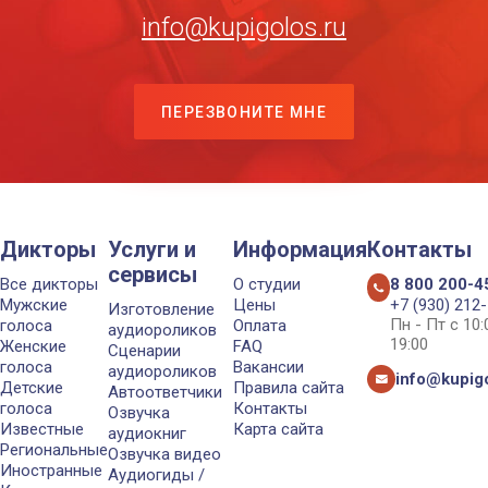
info@kupigolos.ru
ПЕРЕЗВОНИТЕ МНЕ
Дикторы
Услуги и
Информация
Контакты
сервисы
Все дикторы
О студии
8 800 200-4
Мужские
Цены
+7 (930) 212
Изготовление
Пн - Пт с 10
голоса
Оплата
аудиороликов
19:00
Женские
FAQ
Сценарии
голоса
Вакансии
аудиороликов
info@kupigo
Детские
Правила сайта
Автоответчики
голоса
Контакты
Озвучка
Известные
Карта сайта
аудиокниг
Региональные
Озвучка видео
Иностранные
Аудиогиды /