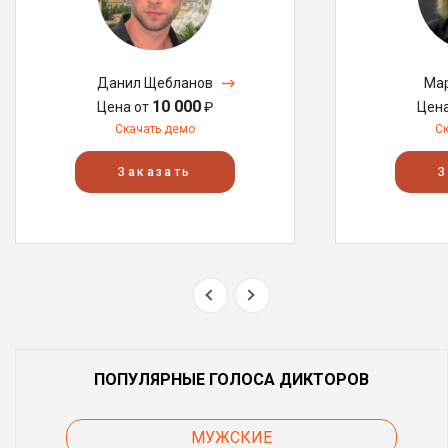
Данил Щебланов
Мар
10 000
Цена от
₽
Цен
Скачать демо
С
Заказать
З
ПОПУЛЯРНЫЕ ГОЛОСА ДИКТОРОВ
МУЖСКИЕ