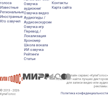
голоса
Контакты
Озвучка
Известные
Карта сайта
аудиокниг
Региональные
Озвучка видео
Иностранные
Аудиогиды /
Кто озвучил
Аудиоэкскурсии
Озвучка игр
Перевод /
Локализация
Хрономер
Школа вокала
ИИ озвучка
Рейтинги
Статьи
Онлайн сервис «КупиГолос»
позволяет найти лучших дикторов
для записи видео или аудио
рекламы.
© 2013 - 2026
Политика конфиденциальности
КупиГолос