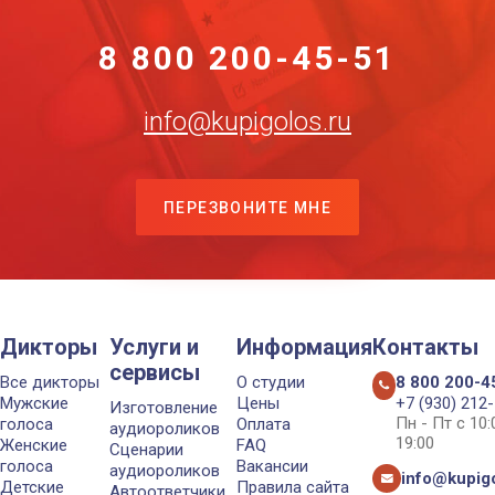
8 800 200-45-51
info@kupigolos.ru
ПЕРЕЗВОНИТЕ МНЕ
Дикторы
Услуги и
Информация
Контакты
сервисы
Все дикторы
О студии
8 800 200-4
Мужские
Цены
+7 (930) 212
Изготовление
Пн - Пт с 10
голоса
Оплата
аудиороликов
19:00
Женские
FAQ
Сценарии
голоса
Вакансии
аудиороликов
info@kupigo
Детские
Правила сайта
Автоответчики