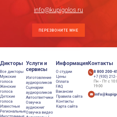
info@kupigolos.ru
ПЕРЕЗВОНИТЕ МНЕ
Дикторы
Услуги и
Информация
Контакты
сервисы
Все дикторы
О студии
8 800 200-4
Мужские
Цены
+7 (930) 212
Изготовление
Пн - Пт с 10
голоса
Оплата
аудиороликов
19:00
Женские
FAQ
Сценарии
голоса
Вакансии
аудиороликов
info@kupigo
Детские
Правила сайта
Автоответчики
голоса
Контакты
Озвучка
Известные
Карта сайта
аудиокниг
Региональные
Озвучка видео
Иностранные