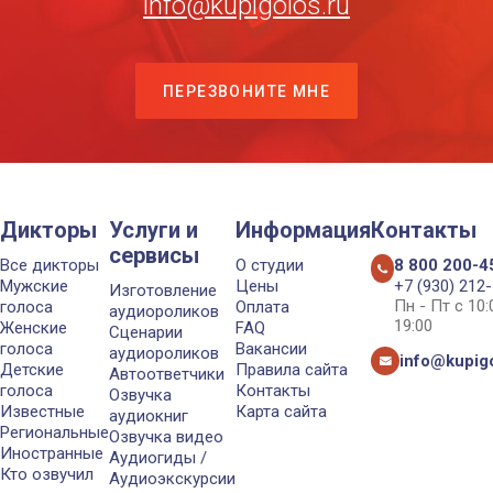
info@kupigolos.ru
ПЕРЕЗВОНИТЕ МНЕ
Дикторы
Услуги и
Информация
Контакты
сервисы
Все дикторы
О студии
8 800 200-4
Мужские
Цены
+7 (930) 212
Изготовление
Пн - Пт с 10
голоса
Оплата
аудиороликов
19:00
Женские
FAQ
Сценарии
голоса
Вакансии
аудиороликов
info@kupigo
Детские
Правила сайта
Автоответчики
голоса
Контакты
Озвучка
Известные
Карта сайта
аудиокниг
Региональные
Озвучка видео
Иностранные
Аудиогиды /
Кто озвучил
Аудиоэкскурсии