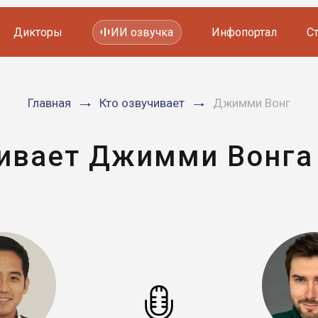
Дикторы
ИИ озвучка
Инфопортал
С
Фильмов и сериалов
Главная
Кто озвучивает
Джимми Вонг
Мультфильмов
YouTube каналов
Видеорекламы
чивает Джимми Вонга 