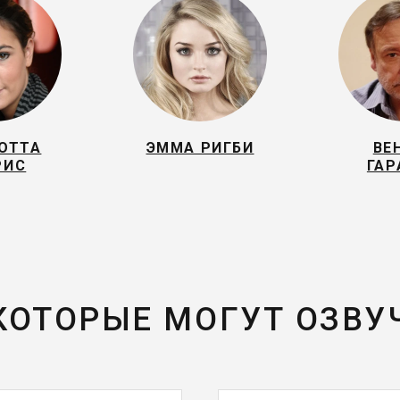
ОТТА
ЭММА РИГБИ
ВЕ
РИС
ГАР
 КОТОРЫЕ МОГУТ ОЗВУ