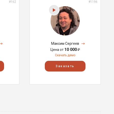
#162
#1196
Максим Сергеев
10 000
Цена от
₽
Скачать демо
Заказать