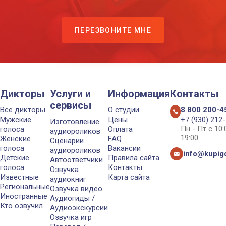
ПЕРЕЗВОНИТЕ МНЕ
Дикторы
Услуги и
Информация
Контакты
сервисы
Все дикторы
О студии
8 800 200-4
Мужские
Цены
+7 (930) 212
Изготовление
Пн - Пт с 10
голоса
Оплата
аудиороликов
19:00
Женские
FAQ
Сценарии
голоса
Вакансии
аудиороликов
info@kupigo
Детские
Правила сайта
Автоответчики
голоса
Контакты
Озвучка
Известные
Карта сайта
аудиокниг
Региональные
Озвучка видео
Иностранные
Аудиогиды /
Кто озвучил
Аудиоэкскурсии
Озвучка игр