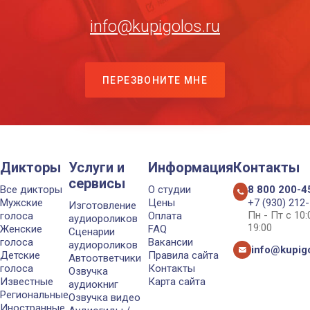
info@kupigolos.ru
ПЕРЕЗВОНИТЕ МНЕ
Дикторы
Услуги и
Информация
Контакты
сервисы
Все дикторы
О студии
8 800 200-4
Мужские
Цены
+7 (930) 212
Изготовление
Пн - Пт с 10
голоса
Оплата
аудиороликов
19:00
Женские
FAQ
Сценарии
голоса
Вакансии
аудиороликов
info@kupigo
Детские
Правила сайта
Автоответчики
голоса
Контакты
Озвучка
Известные
Карта сайта
аудиокниг
Региональные
Озвучка видео
Иностранные