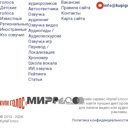
голоса
Вакансии
аудиороликов
info@kupigo
Детские
Правила сайта
Автоответчики
голоса
Контакты
Озвучка
Известные
Карта сайта
аудиокниг
Региональные
Озвучка видео
Иностранные
Аудиогиды /
Кто озвучил
Аудиоэкскурсии
Озвучка игр
Перевод /
Локализация
Хрономер
Школа вокала
ИИ озвучка
Рейтинги
Статьи
Онлайн сервис «КупиГолос»
позволяет найти лучших дикторов
для записи видео или аудио
рекламы.
© 2013 - 2026
Политика конфиденциальности
КупиГолос