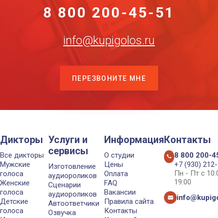
8 800 200-45-51
info@kupigolos.ru
ПЕРЕЗВОНИТЕ МНЕ
Дикторы
Услуги и
Информация
Контакты
сервисы
Все дикторы
О студии
8 800 200-4
Мужские
Цены
+7 (930) 212
Изготовление
Пн - Пт с 10
голоса
Оплата
аудиороликов
19:00
Женские
FAQ
Сценарии
голоса
Вакансии
аудиороликов
info@kupigo
Детские
Правила сайта
Автоответчики
голоса
Контакты
Озвучка