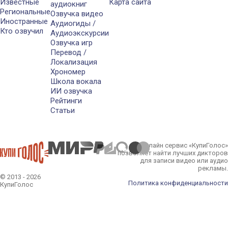
Известные
Карта сайта
аудиокниг
Региональные
Озвучка видео
Иностранные
Аудиогиды /
Кто озвучил
Аудиоэкскурсии
Озвучка игр
Перевод /
Локализация
Хрономер
Школа вокала
ИИ озвучка
Рейтинги
Статьи
Онлайн сервис «КупиГолос»
позволяет найти лучших дикторов
для записи видео или аудио
рекламы.
© 2013 - 2026
Политика конфиденциальности
КупиГолос