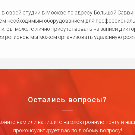
 в
своей студии в Москве
по адресу Большой Саввинс
сем необходимым оборудованием для профессиональ
и. Вы можете лично присутствовать на записи дикто
 из регионов мы можем организовать удаленную режи
Остались вопросы?
оните нам или напишите на электронную почту и на
проконсультирует вас по любому вопросу!