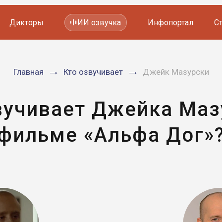
Дикторы
ИИ озвучка
Инфопортал
С
Фильмов и сериалов
Главная
Кто озвучивает
Джейк Мазурски
Мультфильмов
YouTube каналов
Видеорекламы
вучивает Джейка Маз
фильме «Альфа Дог»