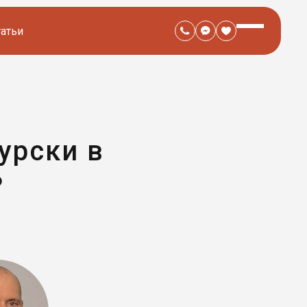
татьи
урски в
?