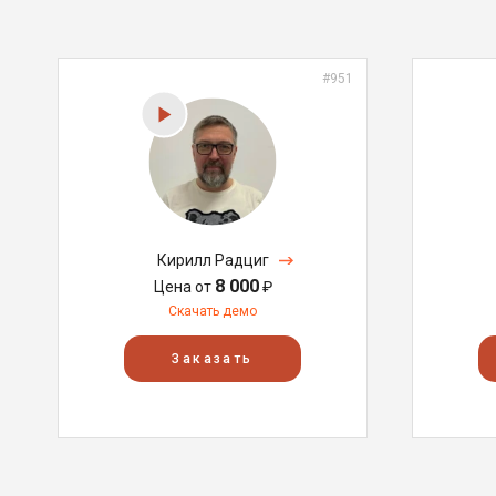
#951
Кирилл Радциг
8 000
Цена от
₽
Скачать демо
Заказать