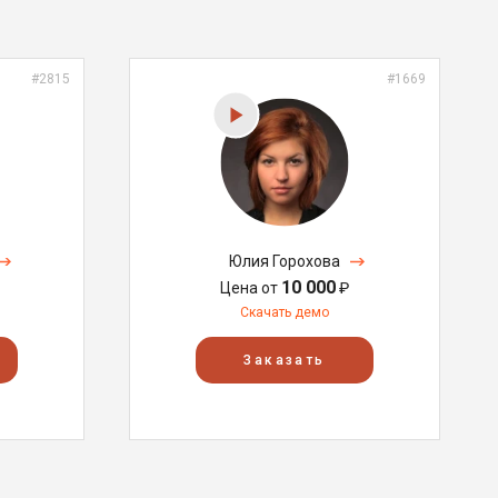
#2815
#1669
Юлия Горохова
10 000
Цена от
₽
Скачать демо
Заказать