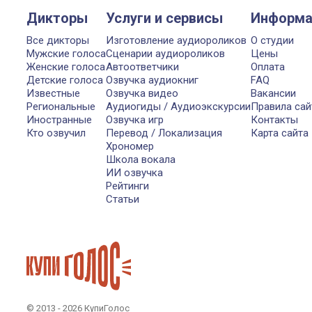
Дикторы
Услуги и сервисы
Информа
Все дикторы
Изготовление аудиороликов
О студии
Мужские голоса
Сценарии аудиороликов
Цены
Женские голоса
Автоответчики
Оплата
Детские голоса
Озвучка аудиокниг
FAQ
Известные
Озвучка видео
Вакансии
Региональные
Аудиогиды / Аудиоэкскурсии
Правила сай
Иностранные
Озвучка игр
Контакты
Кто озвучил
Перевод / Локализация
Карта сайта
Хрономер
Школа вокала
ИИ озвучка
Рейтинги
Статьи
© 2013 - 2026 КупиГолос