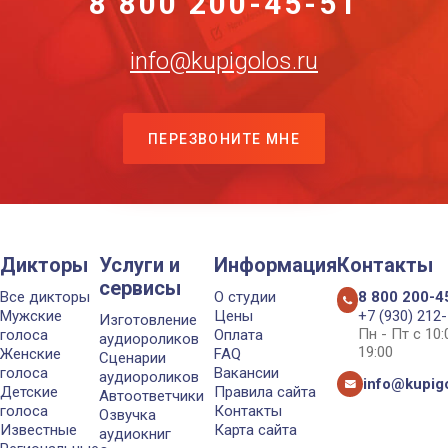
8 800 200-45-51
info@kupigolos.ru
ПЕРЕЗВОНИТЕ МНЕ
Дикторы
Услуги и
Информация
Контакты
сервисы
Все дикторы
О студии
8 800 200-4
Мужские
Цены
+7 (930) 212
Изготовление
Пн - Пт с 10
голоса
Оплата
аудиороликов
19:00
Женские
FAQ
Сценарии
голоса
Вакансии
аудиороликов
info@kupigo
Детские
Правила сайта
Автоответчики
голоса
Контакты
Озвучка
Известные
Карта сайта
аудиокниг