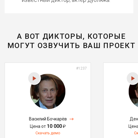
А ВОТ ДИКТОРЫ, КОТОРЫЕ
МОГУТ ОЗВУЧИТЬ ВАШ ПРОЕКТ
#1237
Василий Бочкарёв
Ден
10 000
Цена от
₽
Цен
Скачать демо
С