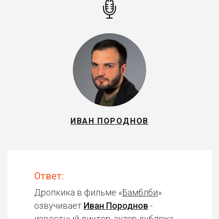
ИВАН ПОРОДНОВ
Ответ:
Дропкика в фильме «
Бамблби
»
озвучивает
Иван Породнов
-
известный диктор, актер дубляжа.