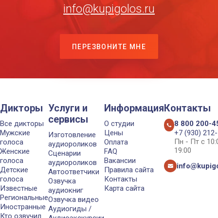
info@kupigolos.ru
ПЕРЕЗВОНИТЕ МНЕ
Дикторы
Услуги и
Информация
Контакты
сервисы
Все дикторы
О студии
8 800 200-4
Мужские
Цены
+7 (930) 212
Изготовление
Пн - Пт с 10
голоса
Оплата
аудиороликов
19:00
Женские
FAQ
Сценарии
голоса
Вакансии
аудиороликов
info@kupigo
Детские
Правила сайта
Автоответчики
голоса
Контакты
Озвучка
Известные
Карта сайта
аудиокниг
Региональные
Озвучка видео
Иностранные
Аудиогиды /
Кто озвучил