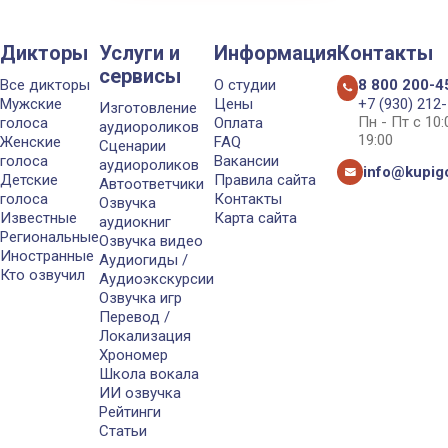
Дикторы
Услуги и
Информация
Контакты
сервисы
Все дикторы
О студии
8 800 200-4
Мужские
Цены
+7 (930) 212
Изготовление
Пн - Пт с 10
голоса
Оплата
аудиороликов
19:00
Женские
FAQ
Сценарии
голоса
Вакансии
аудиороликов
info@kupigo
Детские
Правила сайта
Автоответчики
голоса
Контакты
Озвучка
Известные
Карта сайта
аудиокниг
Региональные
Озвучка видео
Иностранные
Аудиогиды /
Кто озвучил
Аудиоэкскурсии
Озвучка игр
Перевод /
Локализация
Хрономер
Школа вокала
ИИ озвучка
Рейтинги
Статьи