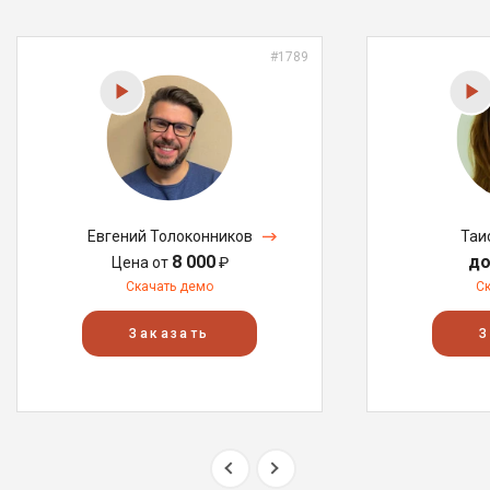
#1789
Евгений Толоконников
Таи
8 000
до
Цена от
₽
Скачать демо
С
Заказать
З