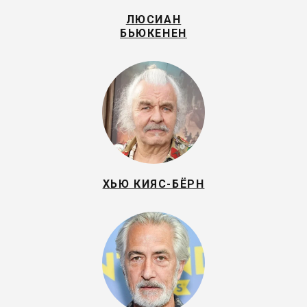
ЛЮСИАН
БЬЮКЕНЕН
ХЬЮ КИЯС-БЁРН