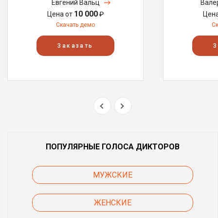
Евгений Вальц
Вале
10 000
Цена от
₽
Цен
Скачать демо
С
Заказать
З
ПОПУЛЯРНЫЕ ГОЛОСА ДИКТОРОВ
МУЖСКИЕ
ЖЕНСКИЕ