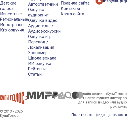
info@kupigo
Детские
Правила сайта
Автоответчики
голоса
Контакты
Озвучка
Известные
Карта сайта
аудиокниг
Региональные
Озвучка видео
Иностранные
Аудиогиды /
Кто озвучил
Аудиоэкскурсии
Озвучка игр
Перевод /
Локализация
Хрономер
Школа вокала
ИИ озвучка
Рейтинги
Статьи
Онлайн сервис «КупиГолос»
позволяет найти лучших дикторов
для записи видео или аудио
рекламы.
© 2013 - 2026
Политика конфиденциальности
КупиГолос