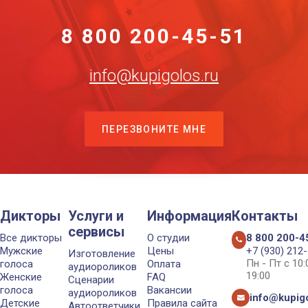
8 800 200-45-51
info@kupigolos.ru
ПЕРЕЗВОНИТЕ МНЕ
Дикторы
Услуги и
Информация
Контакты
сервисы
Все дикторы
О студии
8 800 200-4
Мужские
Цены
+7 (930) 212
Изготовление
Пн - Пт с 10
голоса
Оплата
аудиороликов
19:00
Женские
FAQ
Сценарии
голоса
Вакансии
аудиороликов
info@kupigo
Детские
Правила сайта
Автоответчики