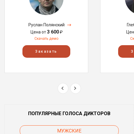
Руслан Полянский
Гле
3 600
Цена от
₽
Цен
Скачать демо
С
Заказать
З
ПОПУЛЯРНЫЕ ГОЛОСА ДИКТОРОВ
МУЖСКИЕ