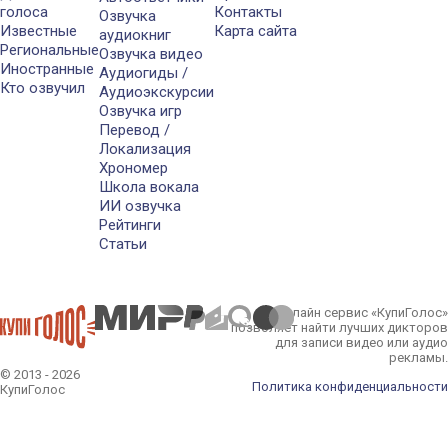
голоса
Контакты
Озвучка
Известные
Карта сайта
аудиокниг
Региональные
Озвучка видео
Иностранные
Аудиогиды /
Кто озвучил
Аудиоэкскурсии
Озвучка игр
Перевод /
Локализация
Хрономер
Школа вокала
ИИ озвучка
Рейтинги
Статьи
Онлайн сервис «КупиГолос»
позволяет найти лучших дикторов
для записи видео или аудио
рекламы.
© 2013 - 2026
Политика конфиденциальности
КупиГолос