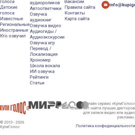
голоса
Вакансии
аудиороликов
info@kupigo
Детские
Правила сайта
Автоответчики
голоса
Контакты
Озвучка
Известные
Карта сайта
аудиокниг
Региональные
Озвучка видео
Иностранные
Аудиогиды /
Кто озвучил
Аудиоэкскурсии
Озвучка игр
Перевод /
Локализация
Хрономер
Школа вокала
ИИ озвучка
Рейтинги
Статьи
Онлайн сервис «КупиГолос»
позволяет найти лучших дикторов
для записи видео или аудио
рекламы.
© 2013 - 2026
Политика конфиденциальности
КупиГолос