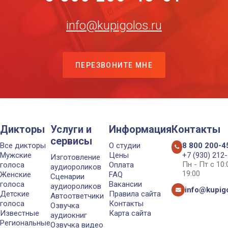
info@kupigolos.ru
ПЕРЕЗВОНИТЕ МНЕ
Дикторы
Услуги и
Информация
Контакты
сервисы
Все дикторы
О студии
8 800 200-4
Мужские
Цены
+7 (930) 212
Изготовление
Пн - Пт с 10
голоса
Оплата
аудиороликов
19:00
Женские
FAQ
Сценарии
голоса
Вакансии
аудиороликов
info@kupigo
Детские
Правила сайта
Автоответчики
голоса
Контакты
Озвучка
Известные
Карта сайта
аудиокниг
Региональные
Озвучка видео