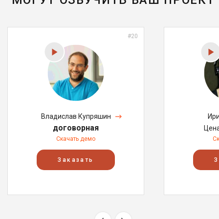
МОГУТ ОЗВУЧИТЬ ВАШ ПРОЕКТ
#20
Владислав Купряшин
Ири
договорная
Цен
Скачать демо
С
Заказать
З