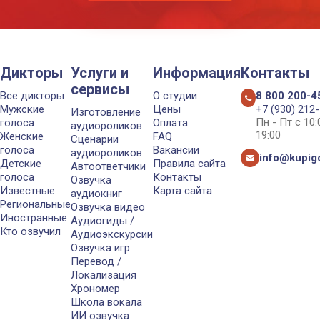
Дикторы
Услуги и
Информация
Контакты
сервисы
Все дикторы
О студии
8 800 200-4
Мужские
Цены
+7 (930) 212
Изготовление
Пн - Пт с 10
голоса
Оплата
аудиороликов
19:00
Женские
FAQ
Сценарии
голоса
Вакансии
аудиороликов
info@kupigo
Детские
Правила сайта
Автоответчики
голоса
Контакты
Озвучка
Известные
Карта сайта
аудиокниг
Региональные
Озвучка видео
Иностранные
Аудиогиды /
Кто озвучил
Аудиоэкскурсии
Озвучка игр
Перевод /
Локализация
Хрономер
Школа вокала
ИИ озвучка