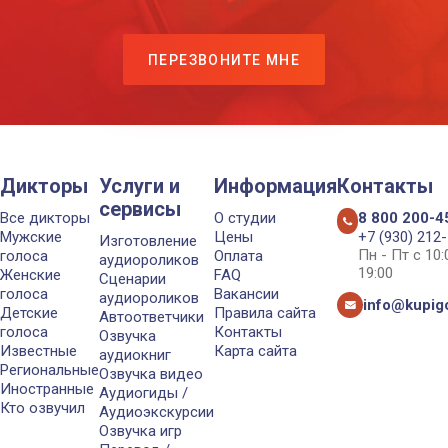
ПЕРЕЗВОНИТЕ МНЕ
Дикторы
Услуги и
Информация
Контакты
сервисы
Все дикторы
О студии
8 800 200-4
Мужские
Цены
+7 (930) 212
Изготовление
Пн - Пт с 10
голоса
Оплата
аудиороликов
19:00
Женские
FAQ
Сценарии
голоса
Вакансии
аудиороликов
info@kupigo
Детские
Правила сайта
Автоответчики
голоса
Контакты
Озвучка
Известные
Карта сайта
аудиокниг
Региональные
Озвучка видео
Иностранные
Аудиогиды /
Кто озвучил
Аудиоэкскурсии
Озвучка игр