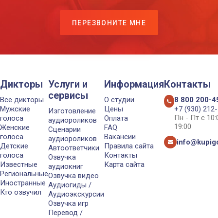
ПЕРЕЗВОНИТЕ МНЕ
Дикторы
Услуги и
Информация
Контакты
сервисы
Все дикторы
О студии
8 800 200-4
Мужские
Цены
+7 (930) 212
Изготовление
Пн - Пт с 10
голоса
Оплата
аудиороликов
19:00
Женские
FAQ
Сценарии
голоса
Вакансии
аудиороликов
info@kupigo
Детские
Правила сайта
Автоответчики
голоса
Контакты
Озвучка
Известные
Карта сайта
аудиокниг
Региональные
Озвучка видео
Иностранные
Аудиогиды /
Кто озвучил
Аудиоэкскурсии
Озвучка игр
Перевод /