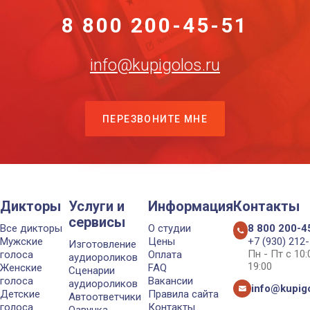
8 800 200-45-51
info@kupigolos.ru
ПЕРЕЗВОНИТЕ МНЕ
Дикторы
Услуги и
Информация
Контакты
сервисы
Все дикторы
О студии
8 800 200-4
Мужские
Цены
+7 (930) 212
Изготовление
Пн - Пт с 10
голоса
Оплата
аудиороликов
19:00
Женские
FAQ
Сценарии
голоса
Вакансии
аудиороликов
info@kupigo
Детские
Правила сайта
Автоответчики
голоса
Контакты