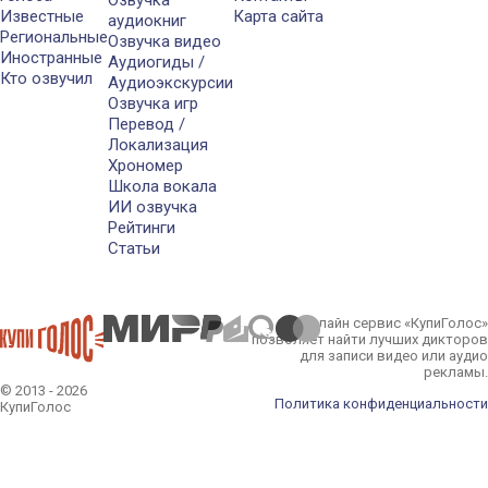
Озвучка
Известные
Карта сайта
аудиокниг
Региональные
Озвучка видео
Иностранные
Аудиогиды /
Кто озвучил
Аудиоэкскурсии
Озвучка игр
Перевод /
Локализация
Хрономер
Школа вокала
ИИ озвучка
Рейтинги
Статьи
Онлайн сервис «КупиГолос»
позволяет найти лучших дикторов
для записи видео или аудио
рекламы.
© 2013 - 2026
Политика конфиденциальности
КупиГолос