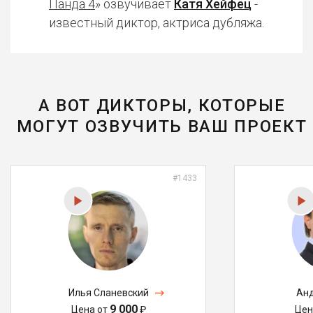
Панда 4
» озвучивает
Катя Хейфец
-
известный диктор, актриса дубляжа.
А ВОТ ДИКТОРЫ, КОТОРЫЕ
МОГУТ ОЗВУЧИТЬ ВАШ ПРОЕКТ
#1433
Илья Сланевский
Анд
9 000
Цена от
₽
Цен