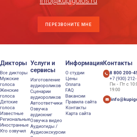
info@kupigolos.ru
ПЕРЕЗВОНИТЕ МНЕ
Дикторы
Услуги и
Информация
Контакты
сервисы
Все дикторы
О студии
8 800 200-4
Мужские
Цены
+7 (930) 212
Изготовление
Пн - Пт с 10
голоса
Оплата
аудиороликов
19:00
Женские
FAQ
Сценарии
голоса
Вакансии
аудиороликов
info@kupigo
Детские
Правила сайта
Автоответчики
голоса
Контакты
Озвучка
Известные
Карта сайта
аудиокниг
Региональные
Озвучка видео
Иностранные
Аудиогиды /
Кто озвучил
Аудиоэкскурсии